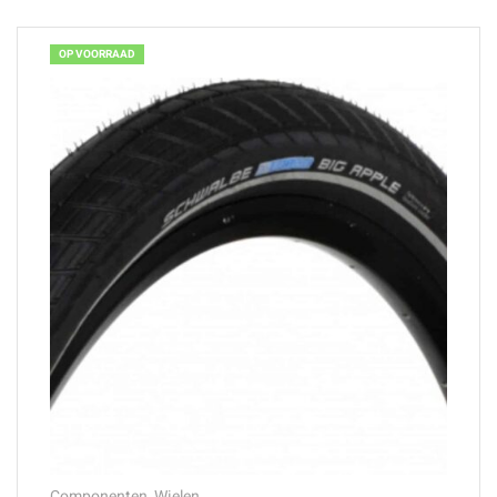
OP VOORRAAD
Componenten
,
Wielen