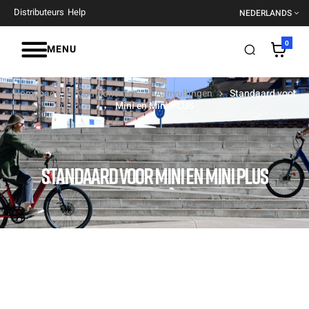
Distributeurs
Help
NEDERLANDS
0
MENU
Homepage
Componenten
Aanvullingen
Standaard voor
Mini en Mini PLUS
STANDAARD VOOR MINI EN MINI PLUS