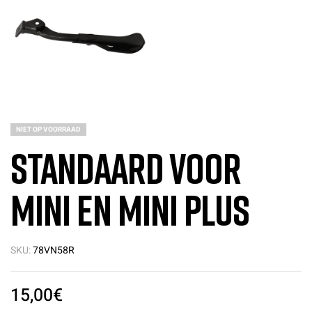
NIET OP VOORRAAD
Standaard voor
Mini en Mini PLUS
SKU:
78VN58R
15,00
€