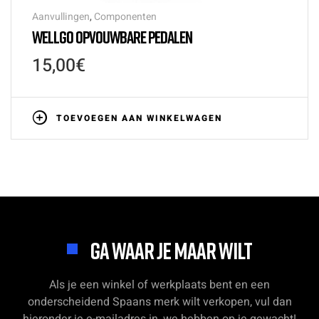
Aanvullingen
,
Componenten
WELLGO OPVOUWBARE PEDALEN
15,00
€
TOEVOEGEN AAN WINKELWAGEN
GA WAAR JE MAAR WILT
Als je een winkel of werkplaats bent en een
onderscheidend Spaans merk wilt verkopen, vul dan
hieronder je e-mailadres in, we hebben op je gewacht!