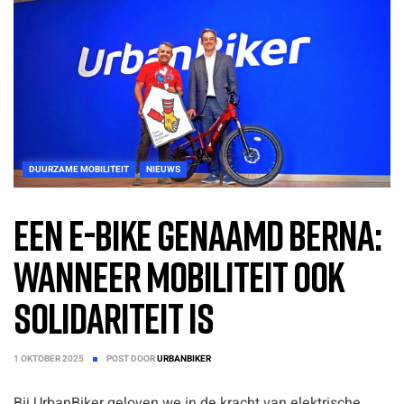
DUURZAME MOBILITEIT
NIEUWS
Een e-bike genaamd Berna:
wanneer mobiliteit ook
solidariteit is
1 OKTOBER 2025
POST DOOR
URBANBIKER
Bij UrbanBiker geloven we in de kracht van elektrische