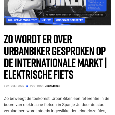
DUURZAME MOBILITEIT
NIEUWS
ONGECATEGORISEERD
Zo wordt er over
Urbanbiker gesproken op
de internationale markt |
Elektrische Fiets
5 OKTOBER 2025
POST DOOR
URBANBIKER
Zo beweegt de toekomst: UrbanBiker, een referentie in de
boom van elektrische fietsen in Spanje Je door de stad
verplaatsen wordt steeds ingewikkelder: eindeloze files,