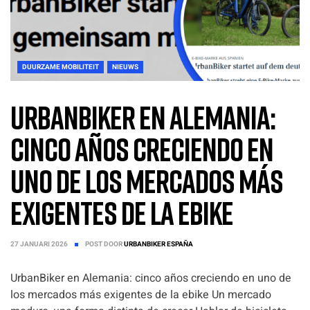
DUURZAME MOBILITEIT
NIEUWS
UrbanBiker en Alemania:
cinco años creciendo en
uno de los mercados más
exigentes de la ebike
27 JANUARI 2026
POST DOOR
URBANBIKER ESPAÑA
UrbanBiker en Alemania: cinco años creciendo en uno de
los mercados más exigentes de la ebike Un mercado