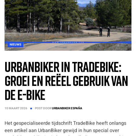
NIEUWS
UrbanBiker in TradeBike:
groei en reëel gebruik van
de e-bike
10 MAART 2026
POST DOOR
URBANBIKER ESPAÑA
Het gespecialiseerde tijdschrift TradeBike heeft onlangs
een artikel aan UrbanBiker gewijd in hun special over