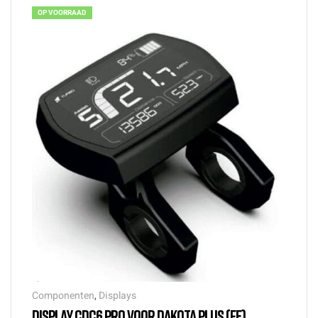
OP VOORRAAD
Componenten
,
Displays
DISPLAY CDC6 PRO VOOR DAKOTA PLUS (FE)