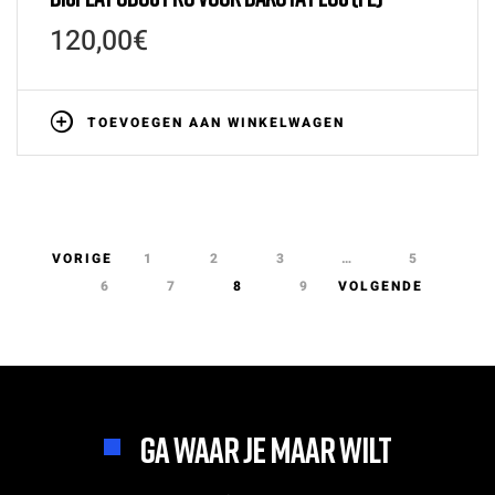
120,00
€
TOEVOEGEN AAN WINKELWAGEN
VORIGE
1
2
3
…
5
6
7
8
9
VOLGENDE
GA WAAR JE MAAR WILT