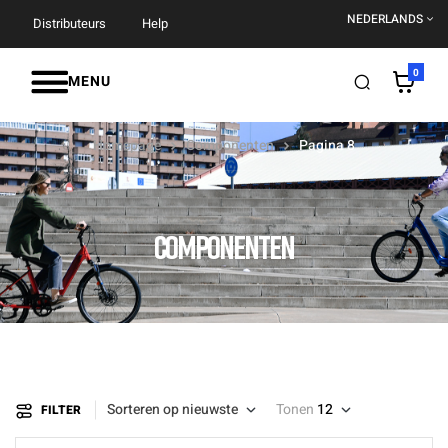
NEDERLANDS
Distributeurs
Help
0
MENU
Homepage
Componenten
Pagina 8
COMPONENTEN
Sorteren op nieuwste
Tonen
12
FILTER