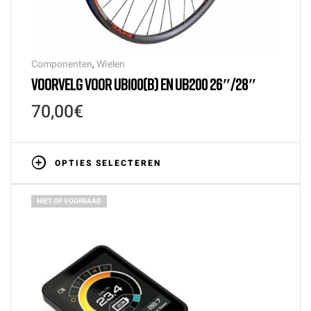
Componenten
,
Wielen
VOORVELG VOOR UB100(B) EN UB200 26″/28″
70,00
€
OPTIES SELECTEREN
NIET OP VOORRAAD