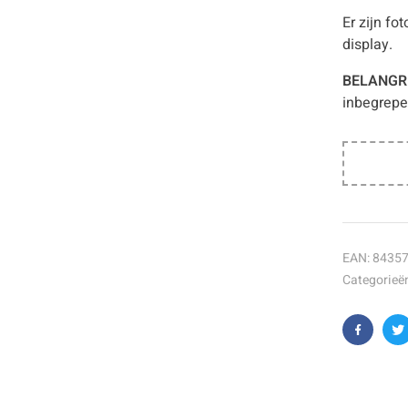
Er zijn fo
display.
BELANGRI
inbegrepe
EAN:
8435
Categorieë
Faceboo
T