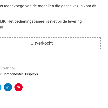
to’s toegevoegd van de modellen die geschikt zijn voor dit
JK:
Het bedieningspaneel is niet bij de levering
n!
Uitverkocht
757601163
n:
Componenten
,
Displays
k
witter
Linkedin
Pinterest