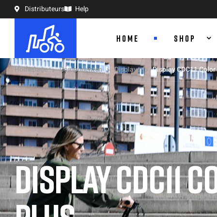
Distributeurs
Help
HOME
SHOP
Homepage
Componenten
Displays
Display CDC11 Color
DISPLAY CDC11 C