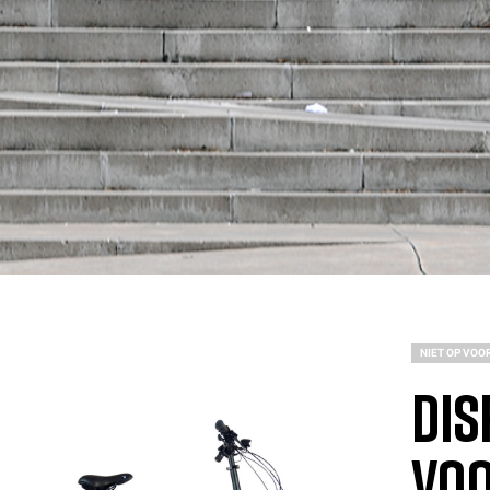
NIET OP VOO
Dis
voo