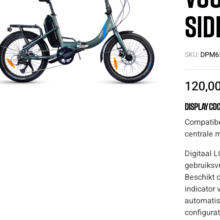
Sid
SKU:
DPM6
120,0
Display CDC
Compatibe
centrale 
Digitaal 
gebruiksvr
Beschikt 
indicator 
automatis
configura