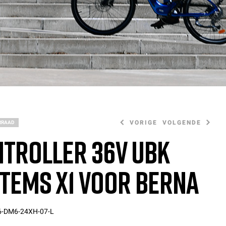
VORIGE
VOLGENDE
RRAAD
troller 36V UBK
tems X1 voor Berna
595,00
20,00
€
€
-DM6-24XH-07-L