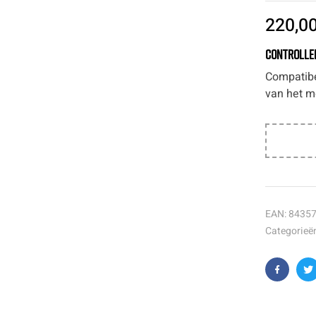
220,0
Controller
Compatibe
van het m
EAN:
8435
Categorieë
Faceboo
T