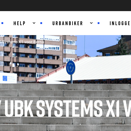
HELP
URBANBIKER
INLOGG
K Systems X1 voor Berna
 UBK SYSTEMS X1 