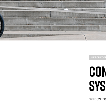
NIET OP VOO
Con
Sys
SKU:
CNT36