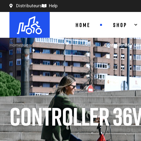
Distributeurs
Help
HOME
SHOP
Homepage
Componenten
Controllers
Controller 36V UB
CONTROLLER 36V