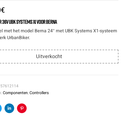
0
€
 36V UBK Systems X1 voor Berna
l met het model Berna 24″ met UBK Systems X1-systeem
erk UrbanBiker.
Uitverkocht
757612114
n:
Componenten
,
Controllers
k
witter
Linkedin
Pinterest