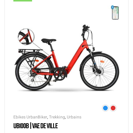
Ebikes UrbanBiker
,
Trekking
,
Urbains
UB100B | VAE DE VILLE