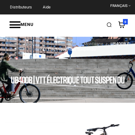
FRANÇAIS
Distributeurs
Aide
0
MENU
Page d'accueil
Ebikes UrbanBiker
Montagne
UB400B |
VTT Électrique Tout Suspendu
UB400B | VTT ÉLECTRIQUE TOUT SUSPENDU