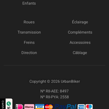
Enfants
Roues
Éclairage
Transmission
Compléments
Freins
Accessoires
Direction
Câblage
Copyright © 2026
UrbanBiker
Nº RII-AEE: 8497
Nº RII-PYA: 2558
Certifié par: