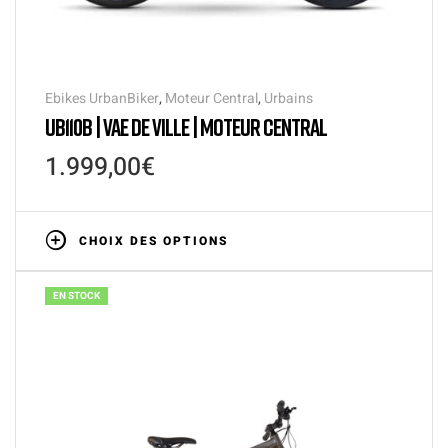
Ebikes UrbanBiker
,
Moteur Central
,
Urbains
UB110B | VAE DE VILLE | MOTEUR CENTRAL
1.999,00
€
CHOIX DES OPTIONS
EN STOCK