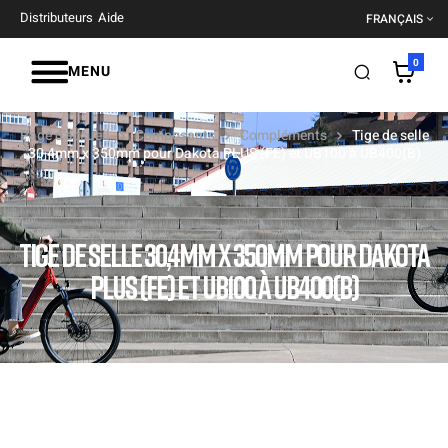
Distributeurs
Aide
FRANÇAIS
0
MENU
Page d'accueil
Composants
Compléments
Tige de selle
30,4mm x 350mm pour Dakota PLUS (FE) et UB100 à UB400(B)
TIGE DE SELLE 30,4MM X 350MM POUR DAKOTA
PLUS (FE) ET UB100 À UB400(B)