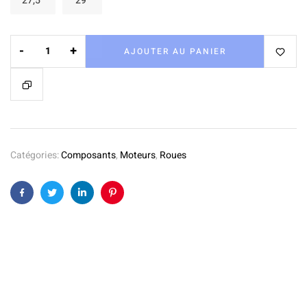
27,5"
29"
-
+
AJOUTER AU PANIER
Catégories:
Composants
,
Moteurs
,
Roues
Facebook
Twitter
Linkedin
Pinterest