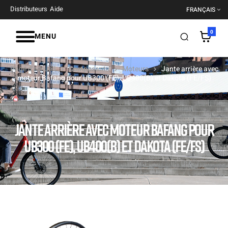
Distributeurs
Aide
FRANÇAIS
0
MENU
Page d'accueil
Composants
Moteurs
Jante arrière avec
moteur Bafang pour UB300 (FE), UB400(B) et Dakota (FE/FS)
JANTE ARRIÈRE AVEC MOTEUR BAFANG POUR
UB300 (FE), UB400(B) ET DAKOTA (FE/FS)