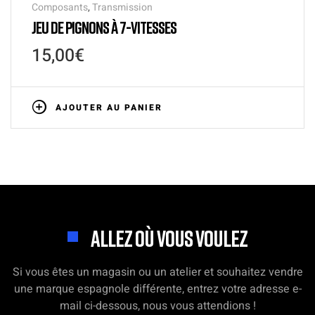
Composants
,
Transmission
JEU DE PIGNONS À 7-VITESSES
15,00
€
AJOUTER AU PANIER
ALLEZ OÙ VOUS VOULEZ
Si vous êtes un magasin ou un atelier et souhaitez vendre
une marque espagnole différente, entrez votre adresse e-
mail ci-dessous, nous vous attendions !