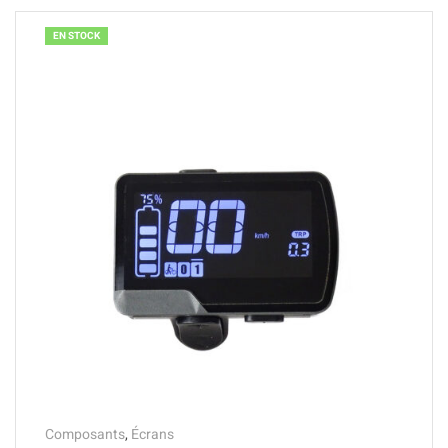
EN STOCK
Composants
,
Écrans