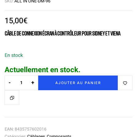
SKU:
ALL IN ONE-DM-96
15,00
€
Câble de connexion écran à contrôleur pour Sidney et Viena
En stock
Actuellement en stock.
-
+
AJOUTER AU PANIER
EAN:
8435757602016
Catégories:
Câblages
,
Composants