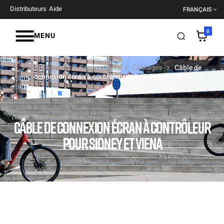
Distributeurs
Aide
FRANÇAIS
0
MENU
Page d'accueil
Composants
Câblages
Câble de
connexion écran à contrôleur pour Sidney et Viena
CÂBLE DE CONNEXION ÉCRAN À CONTRÔLEUR
POUR SIDNEY ET VIENA